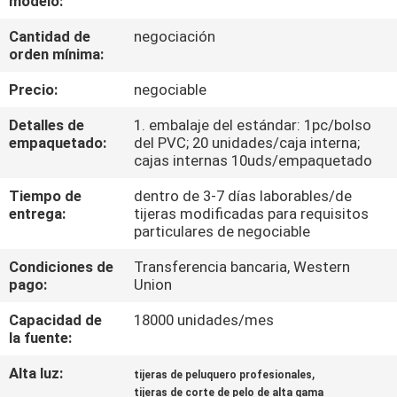
modelo:
Cantidad de
negociación
CONTROL
orden mínima:
DE
Precio:
negociable
CALIDAD
Detalles de
1. embalaje del estándar: 1pc/bolso
empaquetado:
del PVC; 20 unidades/caja interna;
ÉNTRENOS
cajas internas 10uds/empaquetado
EN
Tiempo de
dentro de 3-7 días laborables/de
entrega:
tijeras modificadas para requisitos
CONTACTO
particulares de negociable
CON
Condiciones de
Transferencia bancaria, Western
pago:
Union
PIDA
Capacidad de
18000 unidades/mes
UNA
la fuente:
CITA
Alta luz:
,
tijeras de peluquero profesionales
tijeras de corte de pelo de alta gama