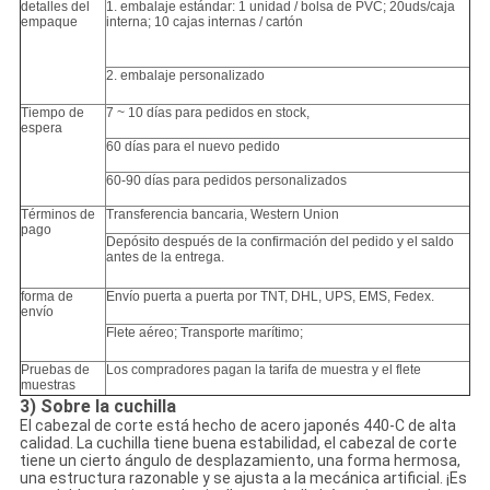
detalles del
1. embalaje estándar: 1 unidad / bolsa de PVC;
20uds/caja
empaque
interna; 10 cajas internas / cartón
2. embalaje personalizado
Tiempo de
7 ~ 10 días para pedidos en stock,
espera
60 días para el nuevo pedido
60-90 días para pedidos personalizados
Términos de
Transferencia bancaria, Western Union
pago
Depósito después de la confirmación del pedido y el saldo
antes de la entrega.
forma de
Envío puerta a puerta por TNT, DHL, UPS, EMS, Fedex.
envío
Flete aéreo;
Transporte marítimo;
Pruebas de
Los compradores pagan la tarifa de muestra y el flete
muestras
3)
Sobre la cuchilla
El cabezal de corte está hecho de acero japonés 440-C de alta
calidad. La cuchilla tiene buena estabilidad, el cabezal de corte
tiene un cierto ángulo de desplazamiento, una forma hermosa,
una estructura razonable y se ajusta a la mecánica artificial. ¡Es