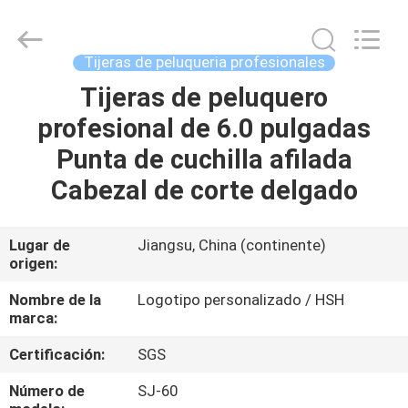
Zhangjiagang
City
Jincheng
Scissors
Co.,
Tijeras de peluqueria profesionales
Ltd.
Todos
los
Tijeras de peluquero
HOGAR
derechos
reservados.
profesional de 6.0 pulgadas
PRODUCTOS
Punta de cuchilla afilada
Cabezal de corte delgado
SOBRE
NOSOTROS
Lugar de
Jiangsu, China (continente)
origen:
VIAJE
Nombre de la
Logotipo personalizado / HSH
marca:
DE
Certificación:
SGS
LA
FÁBRICA
Número de
SJ-60