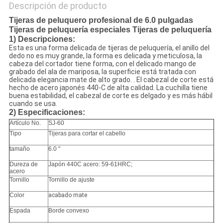
Descripción de producto
Tijeras de peluquero profesional de 6.0 pulgadas
Tijeras de peluquería especiales Tijeras de peluquería
1)
Descripciones:
Esta es una forma delicada de tijeras de peluquería, el anillo del
dedo no es muy grande, la forma es delicada y meticulosa, la
cabeza del cortador tiene forma, con el delicado mango de
grabado del ala de mariposa, la superficie está tratada con
delicada elegancia mate de alto grado. . El cabezal de corte está
hecho de acero japonés 440-C de alta calidad. La cuchilla tiene
buena estabilidad, el cabezal de corte es delgado y es más hábil
cuando se usa.
2)
Especificaciones:
Artículo No.
SJ-60
Tipo
Tijeras para cortar el cabello
tamaño
6.0 "
Dureza de
Japón 440C acero: 59-61HRC;
acero
Tornillo
Tornillo de ajuste
Color
acabado mate
Espada
Borde convexo