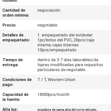
modelo:
Cantidad de
negociación
CONTROL
orden mínima:
DE
Precio:
negotiable
CALIDAD
Detalles de
1. empaquetado del estándar:
empaquetado:
1pc/bolso del PVC; 20pcs/caja
ÉNTRENOS
interna; cajas internas
10pcs/empaquetado
EN
Tiempo de
dentro de 3-7 días laborables/de
CONTACTO
entrega:
tijeras modificadas para requisitos
CON
particulares de negotable
Condiciones de
T / T, Western Union
PIDA
pago:
UNA
Capacidad de
18000pcs/month
la fuente:
CITA
Alta luz:
,
esquileos de gama alta del corte del pelo