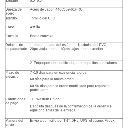
Tamaño
5,5" 6,0"
Dureza de
Acero de Japón 440C: 59-61HRC;
acero
Tornillo
Tornillo del UFO
Color
Astilla
Cuchilla
Borde convexo
Detalles de
1.
empaquetado del estándar: 1pc/bolso del PVC;
empaquetado
20pcs/caja interna; 10pcs cajas internas/cartón
2.
Empaquetado modificado para requisitos particulares
Plazo de
7~10 días para en existencia la orden,
ejecución
60 días para la nueva orden
60-90 días para la orden modificada para requisitos
particulares
Condiciones
T/T, Western Union
de pago
Depósito después de la confirmación de la orden y el
equilibrio antes de la entrega
Manera del
Envío a domicilio por TNT, DHL, UPS, el ccsme, Fedex.
envío