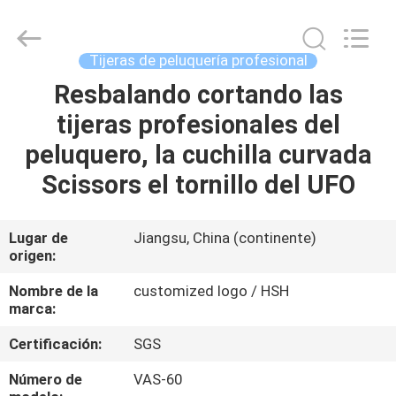
Zhangjiagang
City
Jincheng
Scissors
Co.,
Tijeras de peluquería profesional
Ltd..
All
Resbalando cortando las
HOGAR
Rights
Reserved.
tijeras profesionales del
PRODUCTOS
peluquero, la cuchilla curvada
Scissors el tornillo del UFO
SOBRE
NOSOTROS
Lugar de
Jiangsu, China (continente)
origen:
VIAJE
Nombre de la
customized logo / HSH
marca:
DE
Certificación:
SGS
LA
FÁBRICA
Número de
VAS-60