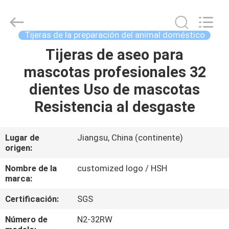
Zhangjiagang
City
Jincheng
Scissors
Co.,
Tijeras de la preparación del animal doméstico
Ltd..
All
Tijeras de aseo para
HOGAR
Rights
Reserved.
mascotas profesionales 32
PRODUCTOS
dientes Uso de mascotas
Resistencia al desgaste
SOBRE
NOSOTROS
Lugar de
Jiangsu, China (continente)
origen:
VIAJE
Nombre de la
customized logo / HSH
marca:
DE
Certificación:
SGS
LA
FÁBRICA
Número de
N2-32RW