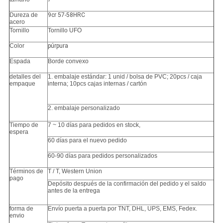
Dureza de
9cr 57-58HRC
acero
Tornillo
Tornillo UFO
Color
púrpura
Espada
Borde convexo
detalles del
1. embalaje estándar: 1 unid / bolsa de PVC;
20pcs / caja
empaque
interna; 10pcs cajas internas / cartón
2. embalaje personalizado
Tiempo de
7 ~ 10 días para pedidos en stock,
espera
60 días para el nuevo pedido
60-90 días para pedidos personalizados
Términos de
T / T, Western Union
pago
Depósito después de la confirmación del pedido y el saldo
antes de la entrega
forma de
Envío puerta a puerta por TNT, DHL, UPS, EMS, Fedex.
envio