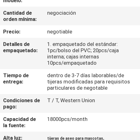
modelo:
Cantidad de
negociación
CONTROL
orden mínima:
DE
Precio:
negotiable
CALIDAD
Detalles de
1. empaquetado del estándar:
empaquetado:
1pc/bolso del PVC; 20pcs/caja
ÉNTRENOS
interna; cajas internas
10pcs/empaquetado
EN
Tiempo de
dentro de 3-7 días laborables/de
CONTACTO
entrega:
tijeras modificadas para requisitos
CON
particulares de negotable
Condiciones de
T / T, Western Union
PIDA
pago:
UNA
Capacidad de
18000pcs/month
la fuente:
CITA
Alta luz:
,
tijeras de aseo para mascotas