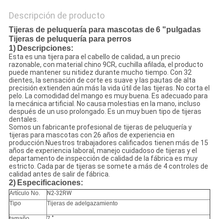
Descripción de producto
Tijeras de peluquería para mascotas de
6 "pulgadas
Tijeras de peluquería para perros
1)
Descripciones:
Esta es una tijera para el cabello de calidad, a un precio
razonable, con material chino 9CR, cuchilla afilada, el producto
puede mantener su nitidez durante mucho tiempo. Con 32
dientes, la sensación de corte es suave y las pautas de alta
precisión extienden aún más la vida útil de las tijeras. No corta el
pelo. La comodidad del mango es muy buena. Es adecuado para
la mecánica artificial. No causa molestias en la mano, incluso
después de un uso prolongado. Es un muy buen tipo de tijeras
dentales.
Somos un fabricante profesional de tijeras de peluquería y
tijeras para mascotas con 26 años de experiencia en
producción.Nuestros trabajadores calificados tienen más de 15
años de experiencia laboral, manejo cuidadoso de tijeras y el
departamento de inspección de calidad de la fábrica es muy
estricto. Cada par de tijeras se somete a más de 4 controles de
calidad antes de salir de fábrica.
2)
Especificaciones:
Artículo No.
N2-32RW
Tipo
Tijeras de adelgazamiento
tamaño
7 "