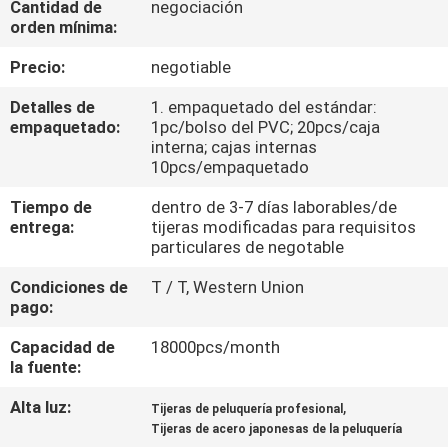
Cantidad de
negociación
orden mínima:
CONTROL
Precio:
negotiable
DE
Detalles de
1. empaquetado del estándar:
CALIDAD
empaquetado:
1pc/bolso del PVC; 20pcs/caja
interna; cajas internas
10pcs/empaquetado
ÉNTRENOS
Tiempo de
dentro de 3-7 días laborables/de
EN
entrega:
tijeras modificadas para requisitos
CONTACTO
particulares de negotable
CON
Condiciones de
T / T, Western Union
pago:
PIDA
Capacidad de
18000pcs/month
la fuente:
UNA
Alta luz:
,
CITA
Tijeras de peluquería profesional
Tijeras de acero japonesas de la peluquería