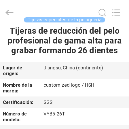
Zhangjiagang
City
Jincheng
Scissors
Co.,
Tijeras especiales de la peluquería
Ltd..
All
Tijeras de reducción del pelo
HOGAR
Rights
Reserved.
profesional de gama alta para
PRODUCTOS
grabar formando 26 dientes
SOBRE
Lugar de
Jiangsu, China (continente)
origen:
NOSOTROS
Nombre de la
customized logo / HSH
marca:
VIAJE
Certificación:
SGS
DE
LA
Número de
VYB5-26T
modelo:
FÁBRICA