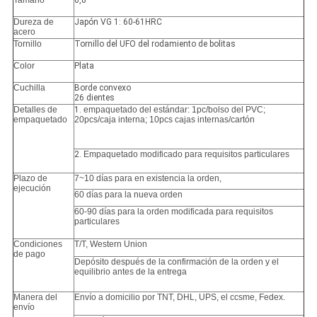
Tamaño
6,0"
Dureza de
Japón VG 1: 60-61HRC
acero
Tornillo
Tornillo del UFO del rodamiento de bolitas
Color
Plata
Cuchilla
Borde convexo
26 dientes
Detalles de
1.
empaquetado del estándar: 1pc/bolso del PVC;
empaquetado
20pcs/caja interna; 10pcs cajas internas/cartón
2.
Empaquetado modificado para requisitos particulares
Plazo de
7~10 días para en existencia la orden,
ejecución
60 días para la nueva orden
60-90 días para la orden modificada para requisitos
particulares
Condiciones
T/T, Western Union
de pago
Depósito después de la confirmación de la orden y el
equilibrio antes de la entrega
Manera del
Envío a domicilio por TNT, DHL, UPS, el ccsme, Fedex.
envío