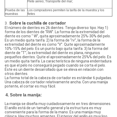
Flete aéreo; Transporte del mar;
Prueba de las
Los compradores permiten la tarifa de la muestra y los
muestras
fletes
Sobre la cuchilla de cortador
3 .
El número de dientes es 26 dientes. Tenga diverso tipo. Hay 1)
forma de los dientes de “RW”. La forma de la extremidad del
diente es como " W”, quita aproximadamente 25%-30% del pelo.
Es un medio quita tarifa. 2) la forma de “rv”, la forma de la
extremidad del diente es como “V”. Quite aproximadamente
10%-15% del pelo. Es un punto bajo quita tarifa. 3) la forma del
diente de “T”, la extremidad del diente es plana, ningunos
pequeños dientes. Quite el aproximadamente 25%% del pelo. Es
un medio quita tarifa. La característica de ninguna endentadura
es que el pelo no conseguirá pegado cuando se corta el pelo.
Éste es un diente desarrollado que se eleva en relación con
otros dientes.
La forma total de la cabeza de cortador es estándar 6 pulgadas.
Una cabeza de cortador relativamente ancha. Con una manija
potente, el cortar es muy fácil.
4. Sobre la manija:
La manija se diseña muy cuidadosamente en tres dimensiones.
El anillo está de un tamaño general y la estructura es muy
conveniente para la forma de la mano. Es una manija muy
clásica. Hay muchos amantes. El interior del anillo es muy liso,