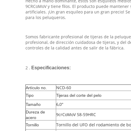
Hecho a mano dominante, éstos son esquileos medios d
9CRCoMoV y tiene filos. El producto puede mantener
artificiales. ¡Un gran esquileo para un gran precio! 
para los peluqueros.
Somos fabricante profesional de tijeras de la peluqu
profesional, de dirección cuidadosa de tijeras, y del
controles de la calidad antes de salir de la fábrica.
2 .
Especificaciones:
NCD-60
Artículo no.
Tipo
Tijeras del corte del pelo
6,0"
Tamaño
Dureza de
9crCoMoV 58-59HRC
acero
Tornillo del UFO del rodamiento de bo
Tornillo