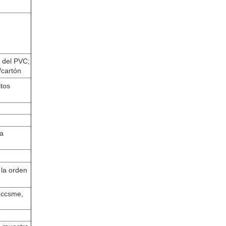
 del PVC;
/cartón
tos
ra
 la orden
l ccsme,