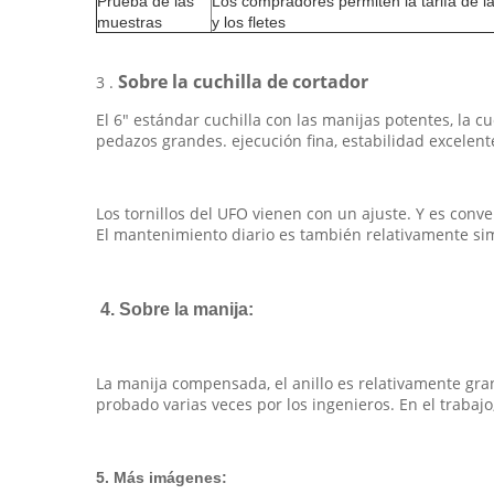
Prueba de las
Los compradores permiten la tarifa de l
muestras
y los fletes
Sobre la cuchilla de cortador
3 .
El 6" estándar cuchilla con las manijas potentes, la c
pedazos grandes. ejecución fina, estabilidad excelen
Los tornillos del UFO vienen con un ajuste. Y es conv
El mantenimiento diario es también relativamente si
4. Sobre la manija:
La manija compensada, el anillo es relativamente grande
probado varias veces por los ingenieros. En el trabajo
5. Más imágenes: