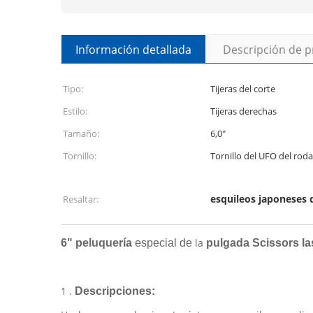
Información detallada
Descripción de 
Tipo:
Tijeras del corte
Estilo:
Tijeras derechas
Tamaño:
6,0"
Tornillo:
Tornillo del UFO del rod
esquileos japoneses 
Resaltar:
la
6"
peluquería
especial de
pulgada
Scissors la
1 .
Descripciones: