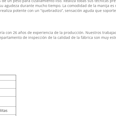
e un peso para cizallamiento liso. Realiza todas sus técnicas pref
 su agudeza durante mucho tiempo. La comodidad de la manija es 
Se realiza potente con un “quebradizo”, sensación aguda que soport
ería con 26 años de experiencia de la producción. Nuestros trabaja
 departamento de inspección de la calidad de la fábrica son muy est
litas