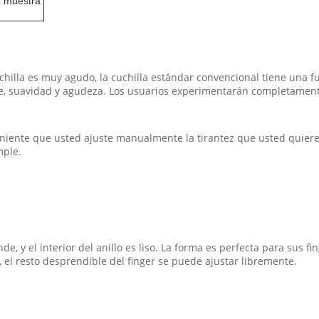
a muestra
uchilla es muy agudo, la cuchilla estándar convencional tiene una f
te, suavidad y agudeza. Los usuarios experimentarán completamente 
eniente que usted ajuste manualmente la tirantez que usted quiere. 
mple.
, y el interior del anillo es liso. La forma es perfecta para sus fi
, el resto desprendible del finger se puede ajustar libremente.