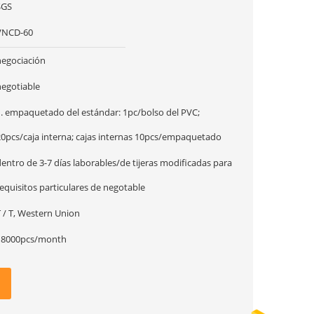
SGS
VNCD-60
negociación
negotiable
1. empaquetado del estándar: 1pc/bolso del PVC;
20pcs/caja interna; cajas internas 10pcs/empaquetado
entro de 3-7 días laborables/de tijeras modificadas para
equisitos particulares de negotable
 / T, Western Union
18000pcs/month