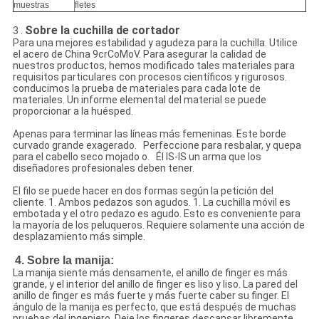
muestras
fletes
Sobre la cuchilla de cortador
3 .
Para una mejores estabilidad y agudeza para la cuchilla. Utilice
el acero de China 9crCoMoV. Para asegurar la calidad de
nuestros productos, hemos modificado tales materiales para
requisitos particulares con procesos científicos y rigurosos.
conducimos la prueba de materiales para cada lote de
materiales. Un informe elemental del material se puede
proporcionar a la huésped.
Apenas para terminar las líneas más femeninas. Este borde
curvado grande exagerado. Perfeccione para resbalar, y quepa
para el cabello seco mojado o. Él IS-IS un arma que los
diseñadores profesionales deben tener.
El filo se puede hacer en dos formas según la petición del
cliente. 1. Ambos pedazos son agudos. 1. La cuchilla móvil es
embotada y el otro pedazo es agudo. Esto es conveniente para
la mayoría de los peluqueros. Requiere solamente una acción de
desplazamiento más simple.
4. Sobre la manija:
La manija siente más densamente, el anillo de finger es más
grande, y el interior del anillo de finger es liso y liso. La pared del
anillo de finger es más fuerte y más fuerte caber su finger. El
ángulo de la manija es perfecto, que está después de muchas
pruebas del ingeniero. Deje los fingeres descansar libremente