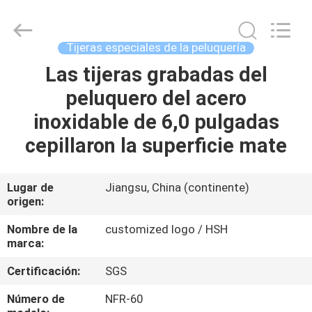
Zhangjiagang
City
Jincheng
Scissors
Co.,
Tijeras especiales de la peluquería
Ltd..
All
Las tijeras grabadas del
HOGAR
Rights
Reserved.
peluquero del acero
PRODUCTOS
inoxidable de 6,0 pulgadas
cepillaron la superficie mate
SOBRE
NOSOTROS
Lugar de
Jiangsu, China (continente)
origen:
VIAJE
Nombre de la
customized logo / HSH
marca:
DE
Certificación:
SGS
LA
FÁBRICA
Número de
NFR-60