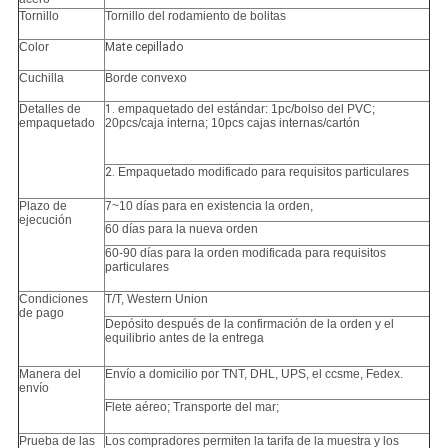
Tornillo
Tornillo del rodamiento de bolitas
Color
Mate cepillado
Cuchilla
Borde convexo
Detalles de
1.
empaquetado del estándar: 1pc/bolso del PVC;
empaquetado
20pcs/caja interna; 10pcs cajas internas/cartón
2.
Empaquetado modificado para requisitos particulares
Plazo de
7~10 días para en existencia la orden,
ejecución
60 días para la nueva orden
60-90 días para la orden modificada para requisitos
particulares
Condiciones
T/T, Western Union
de pago
Depósito después de la confirmación de la orden y el
equilibrio antes de la entrega
Manera del
Envío a domicilio por TNT, DHL, UPS, el ccsme, Fedex.
envío
Flete aéreo; Transporte del mar;
Prueba de las
Los compradores permiten la tarifa de la muestra y los