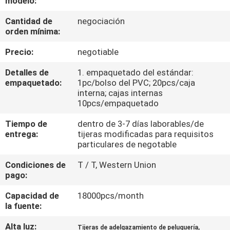
modelo:
Cantidad de
negociación
CONTROL
orden mínima:
DE
Precio:
negotiable
CALIDAD
Detalles de
1. empaquetado del estándar:
empaquetado:
1pc/bolso del PVC; 20pcs/caja
ÉNTRENOS
interna; cajas internas
10pcs/empaquetado
EN
Tiempo de
dentro de 3-7 días laborables/de
CONTACTO
entrega:
tijeras modificadas para requisitos
CON
particulares de negotable
Condiciones de
T / T, Western Union
PIDA
pago:
UNA
Capacidad de
18000pcs/month
la fuente:
CITA
Alta luz:
,
Tijeras de adelgazamiento de peluquería