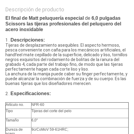
Descripción de producto
de
El final de Matt peluquería especial
6,0 pulgadas
Scissors las tijeras profesionales del peluquero del
acero inoxidable
Descripciones:
1 .
Tijeras de desplazamiento asequibles. El aspecto hermoso,
pesca conveniente con caña para los mecánicos artificiales, el
handfeel mate cepillado de la superficie, delicado y liso, tornillos
negros exquisitos del rodamiento de bolitas de la ranura del
grabado 4, cada parte del trabajo fino, de modo que las tijeras
perfectamente hagan cada corte liso y liso.
La anchura de la manija puede caber su finger perfectamente, y
puede alcanzar la combinación de fuerza y de su cuerpo. Es las
buenas tijeras que los diseñadores merecen.
Especificaciones:
2 .
Artículo no.
NFR-60
Tipo
Tijeras del corte del pelo
Tamaño
6,0"
Dureza de
9crCoMoV 59-61HRC;
acero