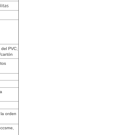
litas
 del PVC;
/cartón
tos
ra
 la orden
l ccsme,