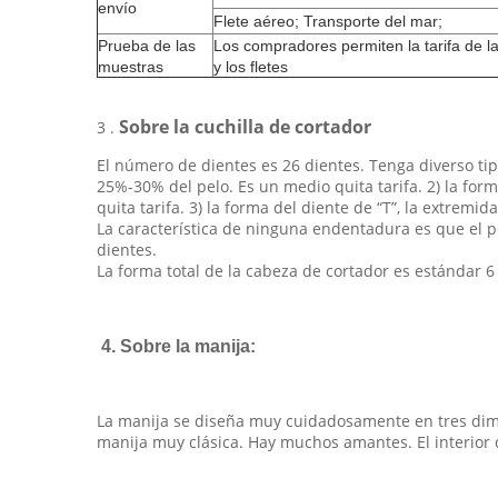
envío
Flete aéreo; Transporte del mar;
Prueba de las
Los compradores permiten la tarifa de l
muestras
y los fletes
Sobre la cuchilla de cortador
3 .
El número de dientes es 26 dientes. Tenga diverso ti
25%-30% del pelo. Es un medio quita tarifa. 2) la fo
quita tarifa. 3) la forma del diente de “T”, la extre
La característica de ninguna endentadura es que el p
dientes.
La forma total de la cabeza de cortador es estándar 6
4. Sobre la manija:
La manija se diseña muy cuidadosamente en tres dime
manija muy clásica. Hay muchos amantes. El interior d