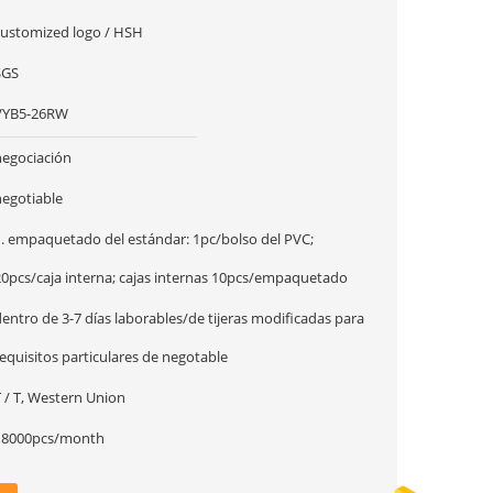
customized logo / HSH
SGS
VYB5-26RW
negociación
negotiable
1. empaquetado del estándar: 1pc/bolso del PVC;
20pcs/caja interna; cajas internas 10pcs/empaquetado
entro de 3-7 días laborables/de tijeras modificadas para
equisitos particulares de negotable
 / T, Western Union
18000pcs/month