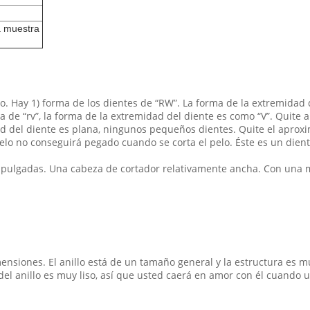
a muestra
po. Hay 1) forma de los dientes de “RW”. La forma de la extremida
rma de “rv”, la forma de la extremidad del diente es como “V”. Qui
midad del diente es plana, ningunos pequeños dientes. Quite el apr
elo no conseguirá pegado cuando se corta el pelo. Éste es un dient
 pulgadas. Una cabeza de cortador relativamente ancha. Con una ma
nsiones. El anillo está de un tamaño general y la estructura es m
el anillo es muy liso, así que usted caerá en amor con él cuando u