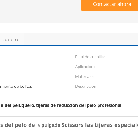
Contactar ahora
producto
Final de cuchilla:
Aplicación:
Materiales:
amiento de bolitas
Descripción:
ón del peluquero
tijeras de reducción del pelo profesional
,
as del pelo de
Scissors las tijeras especia
la
pulgada