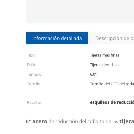
Información detallada
Descripción de 
Tipo:
Tijeras más finas
Estilo:
Tijeras derechas
Tamaño:
6,0"
Tornillo:
Tornillo del UFO del rod
esquileos de reducci
Resaltar:
acero
tijer
de reducción del cobalto de
las
6"